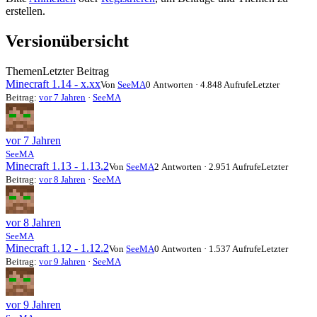
-
erstellen.
Du
bist
Versionübersicht
hier:
Themen
Letzter Beitrag
Minecraft 1.14 - x.xx
Von
SeeMA
0 Antworten · 4.848 Aufrufe
Letzter
Beitrag:
vor 7 Jahren
·
SeeMA
vor 7 Jahren
SeeMA
Minecraft 1.13 - 1.13.2
Von
SeeMA
2 Antworten · 2.951 Aufrufe
Letzter
Beitrag:
vor 8 Jahren
·
SeeMA
vor 8 Jahren
SeeMA
Minecraft 1.12 - 1.12.2
Von
SeeMA
0 Antworten · 1.537 Aufrufe
Letzter
Beitrag:
vor 9 Jahren
·
SeeMA
vor 9 Jahren