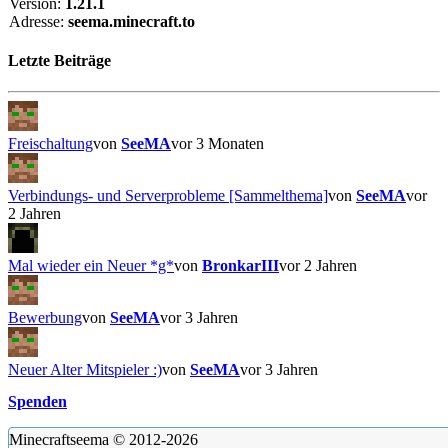
Version:
1.21.1
Adresse:
seema.minecraft.to
Letzte Beiträge
Freischaltung
von
SeeMA
vor 3 Monaten
Verbindungs- und Serverprobleme [Sammelthema]
von
SeeMA
vor
2 Jahren
Mal wieder ein Neuer *g*
von
BronkarIII
vor 2 Jahren
Bewerbung
von
SeeMA
vor 3 Jahren
Neuer Alter Mitspieler :)
von
SeeMA
vor 3 Jahren
Spenden
Minecraftseema © 2012-2026