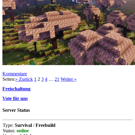
Kommentare
Seiten:
« Zurück
1
2
3
4
…
21
Weiter »
Freischaltung
Vote für uns
Server Status
Type:
Survival
/
Freebuild
Status:
online