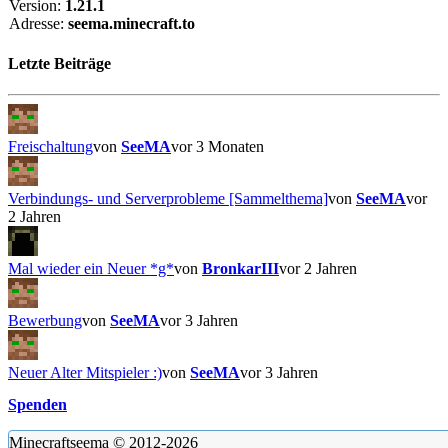
Version:
1.21.1
Adresse:
seema.minecraft.to
Letzte Beiträge
Freischaltung
von
SeeMA
vor 3 Monaten
Verbindungs- und Serverprobleme [Sammelthema]
von
SeeMA
vor
2 Jahren
Mal wieder ein Neuer *g*
von
BronkarIII
vor 2 Jahren
Bewerbung
von
SeeMA
vor 3 Jahren
Neuer Alter Mitspieler :)
von
SeeMA
vor 3 Jahren
Spenden
Minecraftseema © 2012-2026