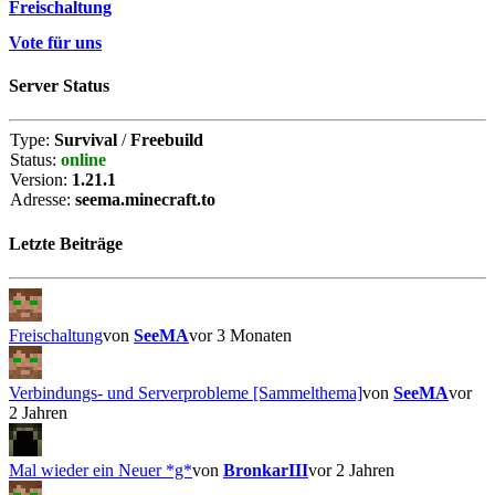
Freischaltung
Vote für uns
Server Status
Type:
Survival
/
Freebuild
Status:
online
Version:
1.21.1
Adresse:
seema.minecraft.to
Letzte Beiträge
Freischaltung
von
SeeMA
vor 3 Monaten
Verbindungs- und Serverprobleme [Sammelthema]
von
SeeMA
vor
2 Jahren
Mal wieder ein Neuer *g*
von
BronkarIII
vor 2 Jahren