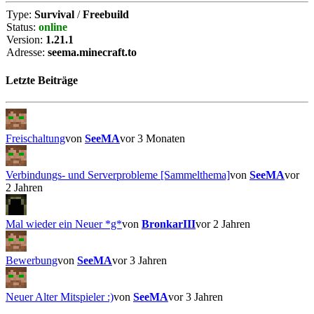
Type:
Survival
/
Freebuild
Status:
online
Version:
1.21.1
Adresse:
seema.minecraft.to
Letzte Beiträge
Freischaltung
von
SeeMA
vor 3 Monaten
Verbindungs- und Serverprobleme [Sammelthema]
von
SeeMA
vor
2 Jahren
Mal wieder ein Neuer *g*
von
BronkarIII
vor 2 Jahren
Bewerbung
von
SeeMA
vor 3 Jahren
Neuer Alter Mitspieler :)
von
SeeMA
vor 3 Jahren