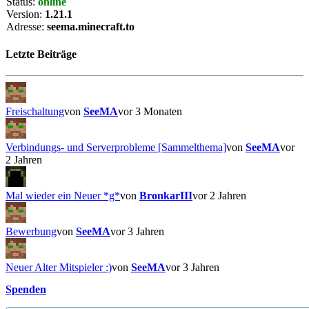
Status:
online
Version:
1.21.1
Adresse:
seema.minecraft.to
Letzte Beiträge
Freischaltung
von
SeeMA
vor 3 Monaten
Verbindungs- und Serverprobleme [Sammelthema]
von
SeeMA
vor
2 Jahren
Mal wieder ein Neuer *g*
von
BronkarIII
vor 2 Jahren
Bewerbung
von
SeeMA
vor 3 Jahren
Neuer Alter Mitspieler :)
von
SeeMA
vor 3 Jahren
Spenden