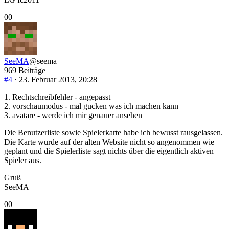
Anklicken
Anklicken
0
0
für
für
Daumen
Daumen
nach
nach
unten.
oben.
SeeMA
@seema
969 Beiträge
#4
· 23. Februar 2013, 20:28
1. Rechtschreibfehler - angepasst
2. vorschaumodus - mal gucken was ich machen kann
3. avatare - werde ich mir genauer ansehen
Die Benutzerliste sowie Spielerkarte habe ich bewusst rausgelassen.
Die Karte wurde auf der alten Website nicht so angenommen wie
geplant und die Spielerliste sagt nichts über die eigentlich aktiven
Spieler aus.
Gruß
SeeMA
Anklicken
Anklicken
0
0
für
für
Daumen
Daumen