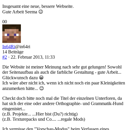
Insgesamt eine neue, bessere Webseite.
Gute Arbeit Seema 😉
Anklicken
Anklicken
0
0
für
für
Daumen
Daumen
nach
nach
unten.
oben.
In64Ri
@in64ri
14 Beiträge
#2
· 22. Februar 2013, 11:33
Die Website ist meiner Meinung nach sehr gut gelungen! Sowohl
der Seitenaufbau als auch die farbliche Gestaltung - gute Arbeit...
Glückwunsch dazu 😀
Ich wäre aber nicht ich, wenn ich nicht noch ein paar Kleinigkeiten
anzumerken hätte... 😉
Checkt doch bitte noch mal die Titel der einzelnen Unterforen, da
hat sich der eine oder andere Orthographie- und Grammatik-Hund
eingenistet...
(z.B. Projekte... ...Hier bist (Du?) richtig)
(z.B. Texturepacks und Co.... ...regale Mods)
Ich vermisse den "Vorschau-Modus" beim Verfassen eines