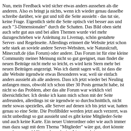
Nun, mein Feedback wird sicher etwas anders aussehen als die
anderen. Also es bringt ja nichts, wenn ich wieder genau dasselbe
schreibe darüber, wie gut und toll die Seite aussieht - das tut sie,
keine Frage. Eigentlich sieht die Seite optisch viel besser aus und
auch "3-Dimensionaler" durch die Schatten. Das Bild oben sieht
auch sehr gut aus und bei allen Themen wurde viel mehr
dazugeschrieben wie Anleitung zu Livemap, schön gestaltete
Server- und Regelnseite. Allerdings erinnert die Website jetzt schon
sehr stark an soviele andere Server-Websiten, wie Naturalcraft,
Minecraft.de (das Forum) oder andere. Das Forum ist für eine kleine
Community meiner Meinung nicht so gut geeignet, man findet die
neuen Beiträge nicht mehr so leicht, es wird kein Stern mehr bei
neuen Beiträgen angezeigt. Was ich damit sagen will, ist dass die
alte Website irgendwie etwas Besonderes war, weil sie einfach
anders aussieht als alle anderen. Dass ich jetzt wieder bei Neuling
anfangen muss, obwohl ich schon über 30 Posts gemacht habe, ist
nicht so das Problem, aber das alte Forum war wirklich viel
übersichtlicher. Ich denke ich kann mich schon mit der Seite
anfreunden, allerdings ist sie irgendwie so durchschnittlich, nicht
mehr sowas spezielles, alle Server auf denen ich bis jetzt war, hatten
genau so eine Seite. Die Profilbilder werden jetzt auch verzerrt, was
nicht unbedingt so gut aussieht und es gibt keine Mitglieder-Seite
und auch keine Karte. Ein neuer Unterordner oder wie auch immer
man dazu sagt mit dem Thema "Mitglieder" wäre gut, dort könnte