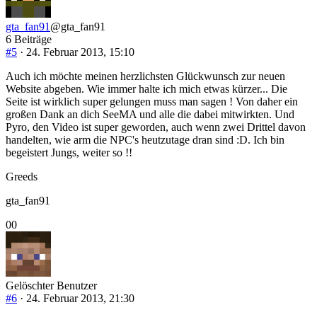
nach
nach
unten.
oben.
gta_fan91
@gta_fan91
6 Beiträge
#5
· 24. Februar 2013, 15:10
Auch ich möchte meinen herzlichsten Glückwunsch zur neuen
Website abgeben. Wie immer halte ich mich etwas kürzer... Die
Seite ist wirklich super gelungen muss man sagen ! Von daher ein
großen Dank an dich SeeMA und alle die dabei mitwirkten. Und
Pyro, den Video ist super geworden, auch wenn zwei Drittel davon
handelten, wie arm die NPC's heutzutage dran sind :D. Ich bin
begeistert Jungs, weiter so !!
Greeds
gta_fan91
Anklicken
Anklicken
0
0
für
für
Daumen
Daumen
nach
nach
unten.
oben.
Gelöschter Benutzer
#6
· 24. Februar 2013, 21:30