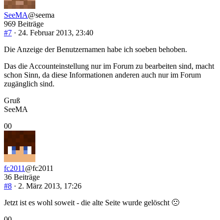
unten.
oben.
SeeMA
@seema
969 Beiträge
#7
· 24. Februar 2013, 23:40
Die Anzeige der Benutzernamen habe ich soeben behoben.
Das die Accounteinstellung nur im Forum zu bearbeiten sind, macht
schon Sinn, da diese Informationen anderen auch nur im Forum
zugänglich sind.
Gruß
SeeMA
Anklicken
Anklicken
0
0
für
für
Daumen
Daumen
nach
nach
unten.
oben.
fc2011
@fc2011
36 Beiträge
#8
· 2. März 2013, 17:26
Jetzt ist es wohl soweit - die alte Seite wurde gelöscht 🙁
Anklicken
Anklicken
0
0