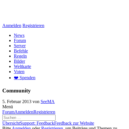
Anmelden
Registrieren
News
Forum
Server
Befehle
Regeln
Bilder
Weltkarte
Voten
❤️ Spenden
Community
5. Februar 2013
von
SeeMA
Menü
Forum-
Forum
Anmelden
Registrieren
Navigation
Forum-
Übersicht
Support: Feedback
Feedback zur Website
Breadcrumbs
Bitte
Anmelden
oder
Registrieren
, um Beiträge und Themen zu