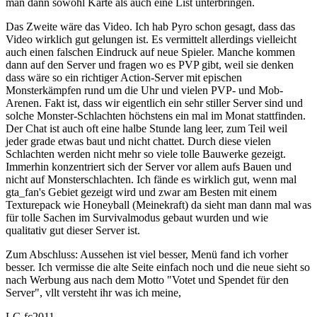
man dann sowohl Karte als auch eine List unterbringen.
Das Zweite wäre das Video. Ich hab Pyro schon gesagt, dass das
Video wirklich gut gelungen ist. Es vermittelt allerdings vielleicht
auch einen falschen Eindruck auf neue Spieler. Manche kommen
dann auf den Server und fragen wo es PVP gibt, weil sie denken
dass wäre so ein richtiger Action-Server mit epischen
Monsterkämpfen rund um die Uhr und vielen PVP- und Mob-
Arenen. Fakt ist, dass wir eigentlich ein sehr stiller Server sind und
solche Monster-Schlachten höchstens ein mal im Monat stattfinden.
Der Chat ist auch oft eine halbe Stunde lang leer, zum Teil weil
jeder grade etwas baut und nicht chattet. Durch diese vielen
Schlachten werden nicht mehr so viele tolle Bauwerke gezeigt.
Immerhin konzentriert sich der Server vor allem aufs Bauen und
nicht auf Monsterschlachten. Ich fände es wirklich gut, wenn mal
gta_fan's Gebiet gezeigt wird und zwar am Besten mit einem
Texturepack wie Honeyball (Meinekraft) da sieht man dann mal was
für tolle Sachen im Survivalmodus gebaut wurden und wie
qualitativ gut dieser Server ist.
Zum Abschluss: Aussehen ist viel besser, Menü fand ich vorher
besser. Ich vermisse die alte Seite einfach noch und die neue sieht so
nach Werbung aus nach dem Motto "Votet und Spendet für den
Server", vllt versteht ihr was ich meine,
LG fc2011