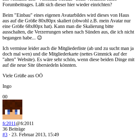
Forumbeitrages. Läßt sich dieser hier wieder einrichten?
Beim "Einbau" eines eigenen Avatarbildes wird dieses von Haus
aus auf die Größe 80x80px skaliert (obwohl z.B. mein Avatar nur
eine Größe 68x80px hat). Kann man die Skalierung bitte
ausschalten, die Verzerrungen sehen nach Sünden aus, die ich nicht
begangen habe... 😉
Ich vermisse leider auch die Mitgliederliste (ab und zu sucht man ja
doch mal wen) und die Mitgliederkarte (nettes Gimmick auf der
"alten" Website). Es wäre sehr schön, wenn diese beiden Dinge mit
auf die neue Site übersiedeln könnten.
Viele Grüße aus OÖ
Ingo
Anklicken
Anklicken
0
0
für
für
Daumen
Daumen
nach
nach
unten.
oben.
fc2011
@fc2011
36 Beiträge
#3
· 23. Februar 2013, 15:49