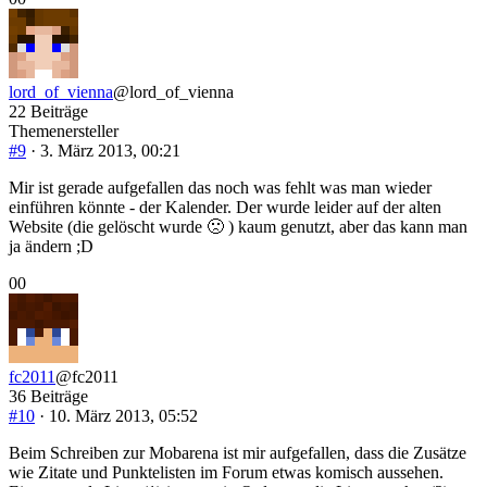
für
für
Daumen
Daumen
nach
nach
unten.
oben.
lord_of_vienna
@lord_of_vienna
22 Beiträge
Themenersteller
#9
· 3. März 2013, 00:21
Mir ist gerade aufgefallen das noch was fehlt was man wieder
einführen könnte - der Kalender. Der wurde leider auf der alten
Website (die gelöscht wurde 🙁 ) kaum genutzt, aber das kann man
ja ändern ;D
Anklicken
Anklicken
0
0
für
für
Daumen
Daumen
nach
nach
unten.
oben.
fc2011
@fc2011
36 Beiträge
#10
· 10. März 2013, 05:52
Beim Schreiben zur Mobarena ist mir aufgefallen, dass die Zusätze
wie Zitate und Punktelisten im Forum etwas komisch aussehen.