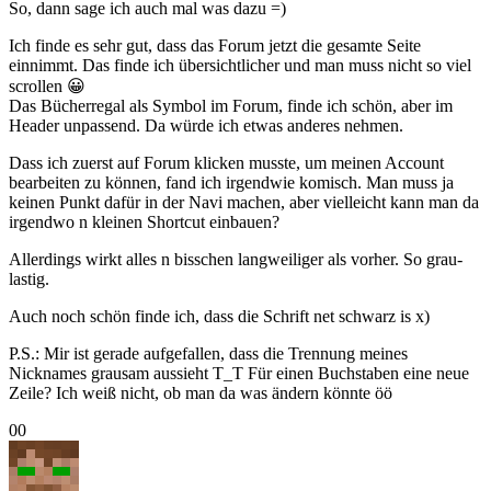
So, dann sage ich auch mal was dazu =)
Ich finde es sehr gut, dass das Forum jetzt die gesamte Seite
einnimmt. Das finde ich übersichtlicher und man muss nicht so viel
scrollen 😀
Das Bücherregal als Symbol im Forum, finde ich schön, aber im
Header unpassend. Da würde ich etwas anderes nehmen.
Dass ich zuerst auf Forum klicken musste, um meinen Account
bearbeiten zu können, fand ich irgendwie komisch. Man muss ja
keinen Punkt dafür in der Navi machen, aber vielleicht kann man da
irgendwo n kleinen Shortcut einbauen?
Allerdings wirkt alles n bisschen langweiliger als vorher. So grau-
lastig.
Auch noch schön finde ich, dass die Schrift net schwarz is x)
P.S.: Mir ist gerade aufgefallen, dass die Trennung meines
Nicknames grausam aussieht T_T Für einen Buchstaben eine neue
Zeile? Ich weiß nicht, ob man da was ändern könnte öö
Anklicken
Anklicken
0
0
für
für
Daumen
Daumen
nach
nach