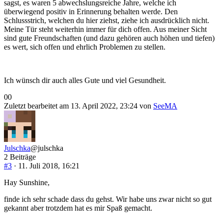
sagst, es waren 5 abwechslungsreiche Jahre, welche ich
überwiegend positiv in Erinnerung behalten werde. Den
Schlussstrich, welchen du hier ziehst, ziehe ich ausdrücklich nicht.
Meine Tür steht weiterhin immer für dich offen. Aus meiner Sicht
sind gute Freundschaften (und dazu gehören auch höhen und tiefen)
es wert, sich offen und ehrlich Problemen zu stellen.
Ich wünsch dir auch alles Gute und viel Gesundheit.
Anklicken
Anklicken
0
0
für
für
Zuletzt bearbeitet am 13. April 2022, 23:24 von
SeeMA
Daumen
Daumen
nach
nach
unten.
oben.
Julschka
@julschka
2 Beiträge
#3
· 11. Juli 2018, 16:21
Hay Sunshine,
finde ich sehr schade dass du gehst. Wir habe uns zwar nicht so gut
gekannt aber trotzdem hat es mir Spaß gemacht.