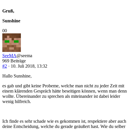
Gruß,
Sunshine
Anklicken
Anklicken
0
0
für
für
Daumen
Daumen
nach
nach
unten.
oben.
SeeMA
@seema
969 Beiträge
#2
· 10. Juli 2018, 13:32
Hallo Sunshine,
es gab und gibt keine Probeme, welche man nicht zu jeder Zeit mit
einem klärenden Gespräch hätte beseitigen können, wenn man denn
wollte. Übereinander zu sprechen als miteinander ist dabei leider
wenig hilfreich.
Ich finde es sehr schade wie es gekommen ist, respektiere aber auch
deine Entscheidung, welche du gerade geäußert hast. Wie du selber