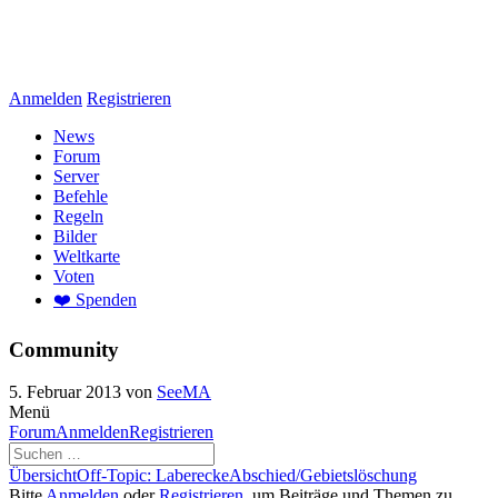
Anmelden
Registrieren
News
Forum
Server
Befehle
Regeln
Bilder
Weltkarte
Voten
❤️ Spenden
Community
5. Februar 2013
von
SeeMA
Menü
Forum-
Forum
Anmelden
Registrieren
Navigation
Forum-
Übersicht
Off-Topic: Laberecke
Abschied/Gebietslöschung
Breadcrumbs
Bitte
Anmelden
oder
Registrieren
, um Beiträge und Themen zu