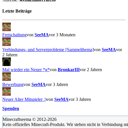
Letzte Beiträge
Freischaltung
von
SeeMA
vor 3 Monaten
Verbindungs- und Serverprobleme [Sammelthema]
von
SeeMA
vor
2 Jahren
Mal wieder ein Neuer *g*
von
BronkarIII
vor 2 Jahren
Bewerbung
von
SeeMA
vor 3 Jahren
Neuer Alter Mitspieler :)
von
SeeMA
vor 3 Jahren
Spenden
Minecraftseema © 2012-2026
Kein offizielles Minecraft-Produkt. Wir stehen nicht in Verbindung m