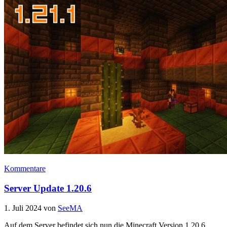
Kommentare
Server Update 1.20.6
1. Juli 2024
von
SeeMA
Auf dem Server befindet sich nun die Minecraft Version 1.20.6