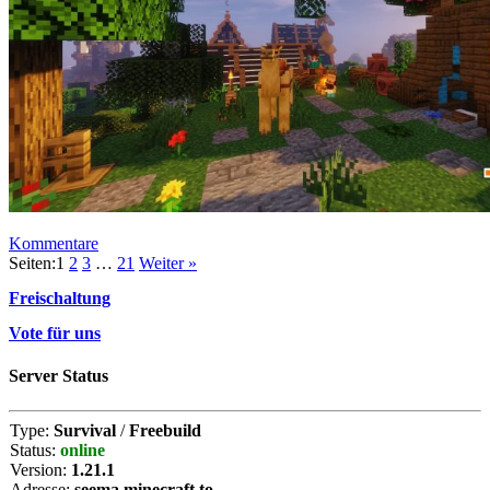
Kommentare
Seiten:
1
2
3
…
21
Weiter »
Freischaltung
Vote für uns
Server Status
Type:
Survival
/
Freebuild
Status:
online
Version:
1.21.1
Adresse:
seema.minecraft.to