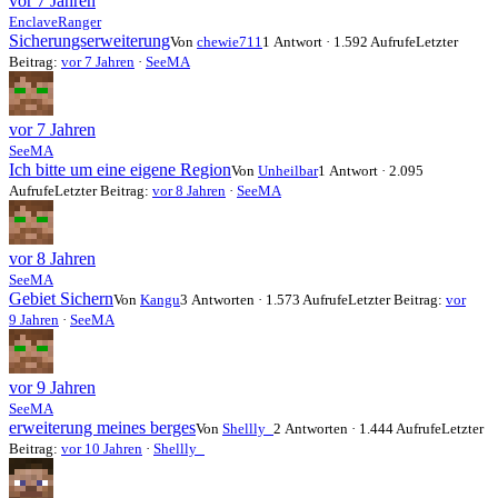
vor 7 Jahren
EnclaveRanger
Sicherungserweiterung
Von
chewie711
1 Antwort · 1.592 Aufrufe
Letzter
Beitrag:
vor 7 Jahren
·
SeeMA
vor 7 Jahren
SeeMA
Ich bitte um eine eigene Region
Von
Unheilbar
1 Antwort · 2.095
Aufrufe
Letzter Beitrag:
vor 8 Jahren
·
SeeMA
vor 8 Jahren
SeeMA
Gebiet Sichern
Von
Kangu
3 Antworten · 1.573 Aufrufe
Letzter Beitrag:
vor
9 Jahren
·
SeeMA
vor 9 Jahren
SeeMA
erweiterung meines berges
Von
Shellly_
2 Antworten · 1.444 Aufrufe
Letzter
Beitrag:
vor 10 Jahren
·
Shellly_