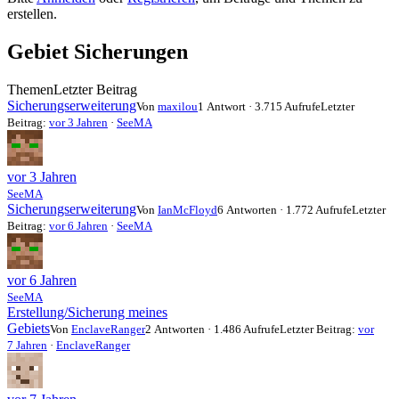
-
erstellen.
Du
bist
Gebiet Sicherungen
hier:
Themen
Letzter Beitrag
Sicherungserweiterung
Von
maxilou
1 Antwort · 3.715 Aufrufe
Letzter
Beitrag:
vor 3 Jahren
·
SeeMA
vor 3 Jahren
SeeMA
Sicherungserweiterung
Von
IanMcFloyd
6 Antworten · 1.772 Aufrufe
Letzter
Beitrag:
vor 6 Jahren
·
SeeMA
vor 6 Jahren
SeeMA
Erstellung/Sicherung meines
Gebiets
Von
EnclaveRanger
2 Antworten · 1.486 Aufrufe
Letzter Beitrag:
vor
7 Jahren
·
EnclaveRanger