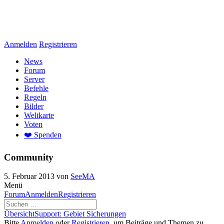
Anmelden
Registrieren
News
Forum
Server
Befehle
Regeln
Bilder
Weltkarte
Voten
❤️ Spenden
Community
5. Februar 2013
von
SeeMA
Menü
Forum-
Forum
Anmelden
Registrieren
Navigation
Forum-
Übersicht
Support: Gebiet Sicherungen
Breadcrumbs
Bitte
Anmelden
oder
Registrieren
, um Beiträge und Themen zu