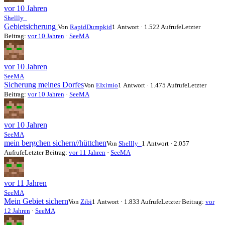
vor 10 Jahren
Shellly_
Gebietsicherung
Von
RapidDumpkid
1 Antwort · 1.522 Aufrufe
Letzter
Beitrag:
vor 10 Jahren
·
SeeMA
vor 10 Jahren
SeeMA
Sicherung meines Dorfes
Von
EIximio
1 Antwort · 1.475 Aufrufe
Letzter
Beitrag:
vor 10 Jahren
·
SeeMA
vor 10 Jahren
SeeMA
mein bergchen sichern//hüttchen
Von
Shellly_
1 Antwort · 2.057
Aufrufe
Letzter Beitrag:
vor 11 Jahren
·
SeeMA
vor 11 Jahren
SeeMA
Mein Gebiet sichern
Von
Zibi
1 Antwort · 1.833 Aufrufe
Letzter Beitrag:
vor
12 Jahren
·
SeeMA